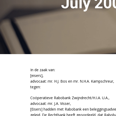
July 20
In de zaak van:
[eisers],
advocaat: mr. H.J. Bos en mr. N.H.A. Kampschreur,
tegen:
Coöperatieve Rabobank Zwijndrecht/H.I.A. U.A.,
advocaat: mr. J.A. Visser,
[Eisers] hadden met Rabobank een beleggingsadviesr
geleid. De Rechtbank heeft geoordeeld, dat Raboba