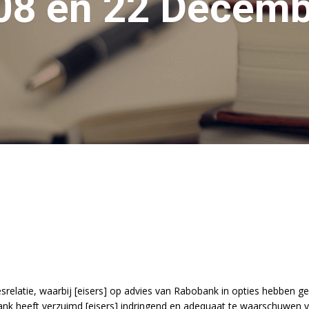
08 en 22 Decem
elatie, waarbij [eisers] op advies van Rabobank in opties hebben geh
nk heeft verzuimd [eisers] indringend en adequaat te waarschuwen voo