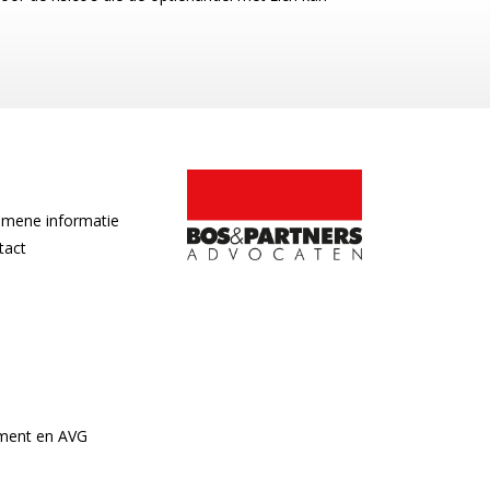
emene informatie
tact
ement en AVG