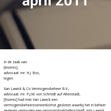
april 2011
In de zaak van:
[eiseres],
advocaat: mr. H.J. Bos,
tegen:
Van Lawick & Co Vermogensbeheer B.V.,
advocaat: mr. P.J.M. von Schmidt auf Altenstadt,
[Eiseres] had met Van Lawick een
vermogensbeheerovereenkomst gesloten waarbij het in beheer
gegeven vermogen een pensioendoelstelling heeft. Van Lawick