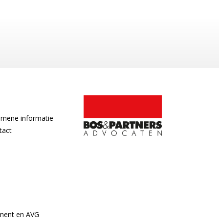
emene informatie
tact
ement en AVG