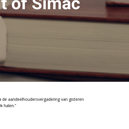
t of Simac
 na de aandeelhoudersvergadering van gisteren
% halen.”