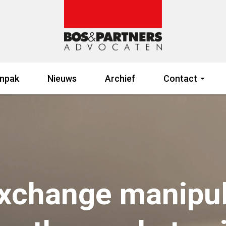
npak
Nieuws
Archief
Contact
exchange manipula