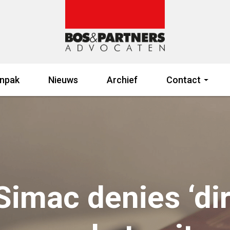
npak
Nieuws
Archief
Contact
Simac denies ‘dirt