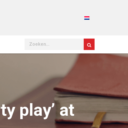
Search
y play’ at