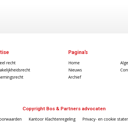
tise
Pagina’s
eel recht
Home
Alg
akelijkheidsrecht
Nieuws
Con
emingsrecht
Archief
Copyright Bos & Partners advocaten
oorwaarden
Kantoor Klachtenregeling
Privacy- en cookie stat