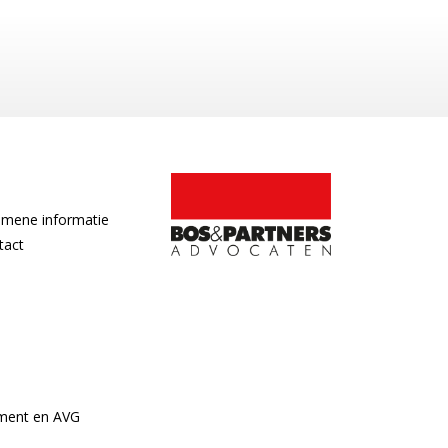
emene informatie
tact
ement en AVG