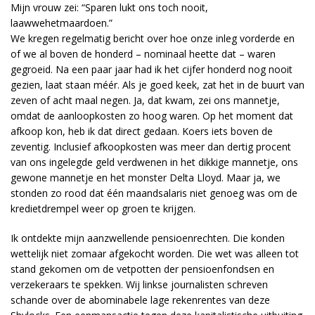
Mijn vrouw zei: “Sparen lukt ons toch nooit,
laawwehetmaardoen.”
We kregen regelmatig bericht over hoe onze inleg vorderde en
of we al boven de honderd – nominaal heette dat – waren
gegroeid. Na een paar jaar had ik het cijfer honderd nog nooit
gezien, laat staan méér. Als je goed keek, zat het in de buurt van
zeven of acht maal negen. Ja, dat kwam, zei ons mannetje,
omdat de aanloopkosten zo hoog waren. Op het moment dat
afkoop kon, heb ik dat direct gedaan. Koers iets boven de
zeventig. Inclusief afkoopkosten was meer dan dertig procent
van ons ingelegde geld verdwenen in het dikkige mannetje, ons
gewone mannetje en het monster Delta Lloyd. Maar ja, we
stonden zo rood dat één maandsalaris niet genoeg was om de
kredietdrempel weer op groen te krijgen.
Ik ontdekte mijn aanzwellende pensioenrechten. Die konden
wettelijk niet zomaar afgekocht worden. Die wet was alleen tot
stand gekomen om de vetpotten der pensioenfondsen en
verzekeraars te spekken. Wij linkse journalisten schreven
schande over de abominabele lage rekenrentes van deze