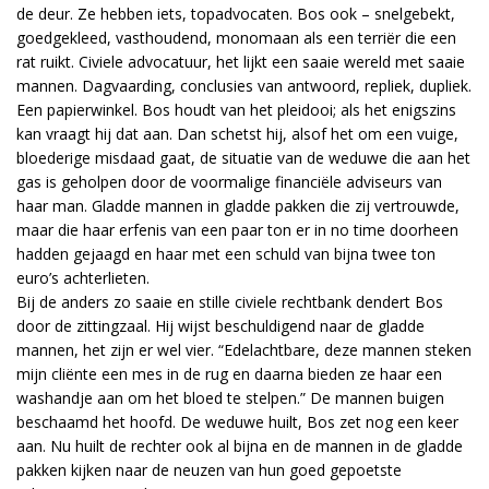
de deur. Ze hebben iets, topadvocaten. Bos ook – snelgebekt,
goedgekleed, vasthoudend, monomaan als een terriër die een
rat ruikt. Civiele advocatuur, het lijkt een saaie wereld met saaie
mannen. Dagvaarding, conclusies van antwoord, repliek, dupliek.
Een papierwinkel. Bos houdt van het pleidooi; als het enigszins
kan vraagt hij dat aan. Dan schetst hij, alsof het om een vuige,
bloederige misdaad gaat, de situatie van de weduwe die aan het
gas is geholpen door de voormalige financiële adviseurs van
haar man. Gladde mannen in gladde pakken die zij vertrouwde,
maar die haar erfenis van een paar ton er in no time doorheen
hadden gejaagd en haar met een schuld van bijna twee ton
euro’s achterlieten.
Bij de anders zo saaie en stille civiele rechtbank dendert Bos
door de zittingzaal. Hij wijst beschuldigend naar de gladde
mannen, het zijn er wel vier. “Edelachtbare, deze mannen steken
mijn cliënte een mes in de rug en daarna bieden ze haar een
washandje aan om het bloed te stelpen.” De mannen buigen
beschaamd het hoofd. De weduwe huilt, Bos zet nog een keer
aan. Nu huilt de rechter ook al bijna en de mannen in de gladde
pakken kijken naar de neuzen van hun goed gepoetste