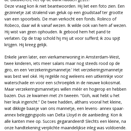
Deze vraag kon ik niet beantwoorden. Hij liet een foto zien. Een
gezinnetje zat stralend van geluk op een goudstaaf ter grootte
van een spoorbiels. De man verkocht een fonds. Rolinco of
Robeco, daar wil ik vanaf wezen. Ik wilde ook van hem af wezen.
Hij wist van geen ophouden. Ik gebood hem het pand te
verlaten. Op de trap schold hij mij uit voor sufferd; ik zou spijt
krijgen. Hij kreeg gelijk.
Enkele jaren later, een vierkamerwoning in Amsterdam-West,
twee kinderen, iets meer salaris maar nog steeds rood op de
giro, en een ‘verzekeringsmannetje.’ Het verzekeringsmannetje
was best wel oké. Hij regelde nog weleens een uitkerinkje voor
waterschade en voor een schroeiplek in de nieuwe kokosmat.
Maar verzekeringsmannetjes willen méér en hogerop en hebben
bazen. Dus ze kwamen met z’n tweeën. “Goh, wat hebt u het
hier leuk ingericht.” De twee hadden, althans vooral het kleine,
wat dikkige baasje van ons mannetje, een levens- annex spaar-
annex beleggingspolis van Delta Lloyd in de aanbieding. Kon ik
alle kanten mee op. Succes gegarandeerd! Slechts een kleine, na
onze handtekening verplichte maandelijkse inleg was voldoende.