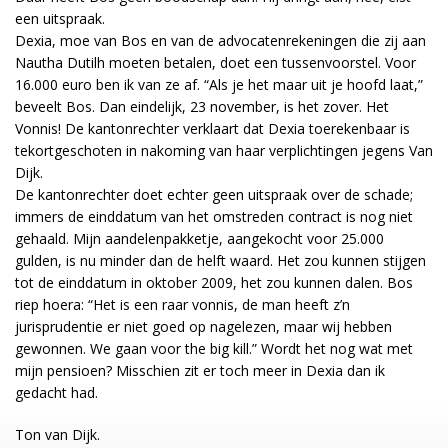
een uitspraak.
Dexia, moe van Bos en van de advocatenrekeningen die zij aan
Nautha Dutilh moeten betalen, doet een tussenvoorstel. Voor
16.000 euro ben ik van ze af. “Als je het maar uit je hoofd laat,”
beveelt Bos. Dan eindelijk, 23 november, is het zover. Het
Vonnis! De kantonrechter verklaart dat Dexia toerekenbaar is
tekortgeschoten in nakoming van haar verplichtingen jegens Van
Dijk.
De kantonrechter doet echter geen uitspraak over de schade;
immers de einddatum van het omstreden contract is nog niet
gehaald. Mijn aandelenpakketje, aangekocht voor 25.000
gulden, is nu minder dan de helft waard. Het zou kunnen stijgen
tot de einddatum in oktober 2009, het zou kunnen dalen. Bos
riep hoera: “Het is een raar vonnis, de man heeft z’n
jurisprudentie er niet goed op nagelezen, maar wij hebben
gewonnen. We gaan voor the big kill.” Wordt het nog wat met
mijn pensioen? Misschien zit er toch meer in Dexia dan ik
gedacht had.
Ton van Dijk.