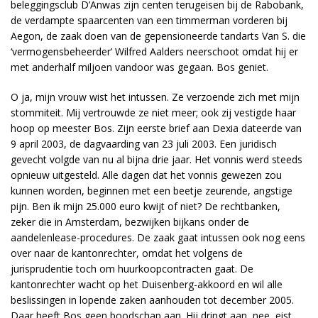
beleggingsclub D’Anwas zijn centen terugeisen bij de Rabobank,
de verdampte spaarcenten van een timmerman vorderen bij
Aegon, de zaak doen van de gepensioneerde tandarts Van S. die
‘vermogensbeheerder’ Wilfred Aalders neerschoot omdat hij er
met anderhalf miljoen vandoor was gegaan. Bos geniet.
O ja, mijn vrouw wist het intussen. Ze verzoende zich met mijn
stommiteit. Mij vertrouwde ze niet meer; ook zij vestigde haar
hoop op meester Bos. Zijn eerste brief aan Dexia dateerde van
9 april 2003, de dagvaarding van 23 juli 2003. Een juridisch
gevecht volgde van nu al bijna drie jaar. Het vonnis werd steeds
opnieuw uitgesteld. Alle dagen dat het vonnis gewezen zou
kunnen worden, beginnen met een beetje zeurende, angstige
pijn. Ben ik mijn 25.000 euro kwijt of niet? De rechtbanken,
zeker die in Amsterdam, bezwijken bijkans onder de
aandelenlease-procedures. De zaak gaat intussen ook nog eens
over naar de kantonrechter, omdat het volgens de
jurisprudentie toch om huurkoopcontracten gaat. De
kantonrechter wacht op het Duisenberg-akkoord en wil alle
beslissingen in lopende zaken aanhouden tot december 2005.
Daar heeft Bos geen boodschap aan. Hij dringt aan, nee, eist