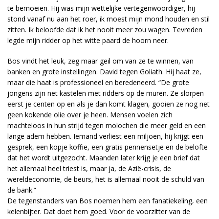
te bemoeien. Hij was mijn wettelijke vertegenwoordiger, hij
stond vanaf nu aan het roer, ik moest mijn mond houden en stil
zitten. Ik beloofde dat ik het nooit meer zou wagen. Tevreden
legde mijn ridder op het witte paard de hoorn neer.
Bos vindt het leuk, zeg maar geil om van ze te winnen, van
banken en grote instellingen. David tegen Goliath. Hij haat ze,
maar die haat is professioneel en beredeneerd. “De grote
jongens zijn net kastelen met ridders op de muren. Ze slorpen
eerst je centen op en als je dan komt klagen, gooien ze nog net
geen kokende olie over je heen. Mensen voelen zich
machteloos in hun strijd tegen molochen die meer geld en een
lange adem hebben. Iemand verliest een miljoen, hij krijgt een
gesprek, een kopje koffie, een gratis pennensetje en de belofte
dat het wordt uitgezocht. Maanden later krijg je een brief dat
het allemaal heel triest is, maar ja, de Azië-crisis, de
wereldeconomie, de beurs, het is allemaal nooit de schuld van
de bank.”
De tegenstanders van Bos noemen hem een fanatiekeling, een
kelenbijter. Dat doet hem goed. Voor de voorzitter van de