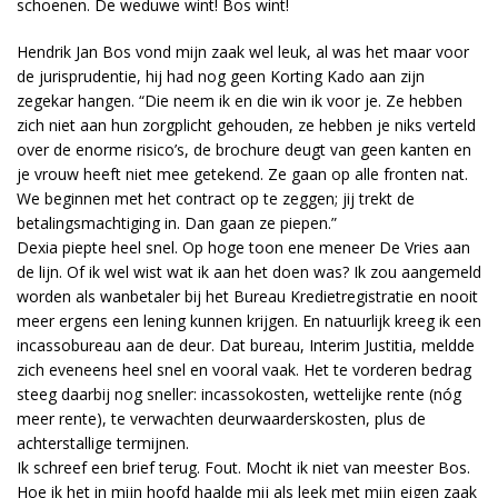
schoenen. De weduwe wint! Bos wint!
Hendrik Jan Bos vond mijn zaak wel leuk, al was het maar voor
de jurisprudentie, hij had nog geen Korting Kado aan zijn
zegekar hangen. “Die neem ik en die win ik voor je. Ze hebben
zich niet aan hun zorgplicht gehouden, ze hebben je niks verteld
over de enorme risico’s, de brochure deugt van geen kanten en
je vrouw heeft niet mee getekend. Ze gaan op alle fronten nat.
We beginnen met het contract op te zeggen; jij trekt de
betalingsmachtiging in. Dan gaan ze piepen.”
Dexia piepte heel snel. Op hoge toon ene meneer De Vries aan
de lijn. Of ik wel wist wat ik aan het doen was? Ik zou aangemeld
worden als wanbetaler bij het Bureau Kredietregistratie en nooit
meer ergens een lening kunnen krijgen. En natuurlijk kreeg ik een
incassobureau aan de deur. Dat bureau, Interim Justitia, meldde
zich eveneens heel snel en vooral vaak. Het te vorderen bedrag
steeg daarbij nog sneller: incassokosten, wettelijke rente (nóg
meer rente), te verwachten deurwaarderskosten, plus de
achterstallige termijnen.
Ik schreef een brief terug. Fout. Mocht ik niet van meester Bos.
Hoe ik het in mijn hoofd haalde mij als leek met mijn eigen zaak