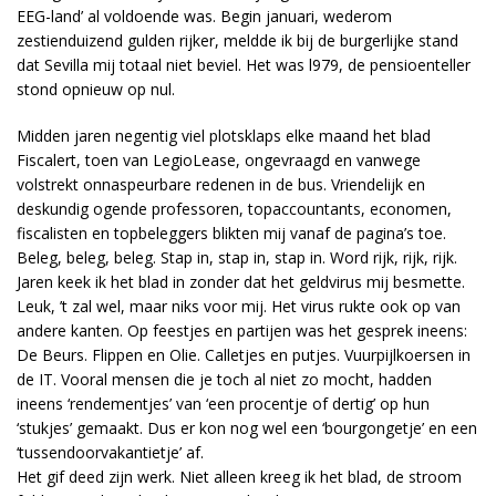
EEG-land’ al voldoende was. Begin januari, wederom
zestienduizend gulden rijker, meldde ik bij de burgerlijke stand
dat Sevilla mij totaal niet beviel. Het was l979, de pensioenteller
stond opnieuw op nul.
Midden jaren negentig viel plotsklaps elke maand het blad
Fiscalert, toen van LegioLease, ongevraagd en vanwege
volstrekt onnaspeurbare redenen in de bus. Vriendelijk en
deskundig ogende professoren, topaccountants, economen,
fiscalisten en topbeleggers blikten mij vanaf de pagina’s toe.
Beleg, beleg, beleg. Stap in, stap in, stap in. Word rijk, rijk, rijk.
Jaren keek ik het blad in zonder dat het geldvirus mij besmette.
Leuk, ’t zal wel, maar niks voor mij. Het virus rukte ook op van
andere kanten. Op feestjes en partijen was het gesprek ineens:
De Beurs. Flippen en Olie. Calletjes en putjes. Vuurpijlkoersen in
de IT. Vooral mensen die je toch al niet zo mocht, hadden
ineens ‘rendementjes’ van ‘een procentje of dertig’ op hun
‘stukjes’ gemaakt. Dus er kon nog wel een ‘bourgongetje’ en een
‘tussendoorvakantietje’ af.
Het gif deed zijn werk. Niet alleen kreeg ik het blad, de stroom