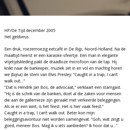
HP/De Tijd december 2005
Het geldvirus
Een druk, roezemoezig eetcafé in De Rijp, Noord-Holland. Na de
maaltijd heerst er een karaoke-sfeertje. Een man in elegante
vrijetijdskleding pakt de draadloze microfoon van de tap. Hij
knikt naar de barkeeper, muziek zet in en vol en machtig horen
we (bijna) de stem van Elvis Presley: “Caught in a trap, I can’t
walk out…”
“Dat is Hendrik Jan Bos, de advocaat,” verklaart een stamgast.
“Hij is de schrik van de banken, doet al die zaken voor mensen
die aan de gallemieze zijn geraakt met verkeerde beleggingen.
Als-ie er een wint, is het feest. Het is hier vaak feest.”
Caught in a trap, I can’t walk out. Beter kon mijn
beleggingsavontuur niet worden samengevat. “Goh, wat zingt u
goed, meneer Bos. Mag ik u iets aanbieden? Ik hoor dat u…”