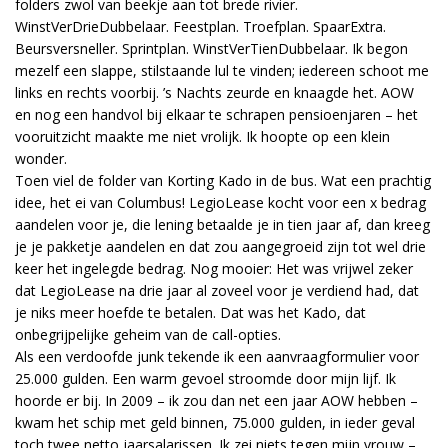
folders zwol van beekje aan tot brede rivier.
WinstVerDrieDubbelaar. Feestplan. Troefplan. SpaarExtra.
Beursversneller. Sprintplan. WinstVerTienDubbelaar. Ik begon
mezelf een slappe, stilstaande lul te vinden; iedereen schoot me
links en rechts voorbij. ’s Nachts zeurde en knaagde het. AOW
en nog een handvol bij elkaar te schrapen pensioenjaren – het
vooruitzicht maakte me niet vrolijk. Ik hoopte op een klein
wonder.
Toen viel de folder van Korting Kado in de bus. Wat een prachtig
idee, het ei van Columbus! LegioLease kocht voor een x bedrag
aandelen voor je, die lening betaalde je in tien jaar af, dan kreeg
je je pakketje aandelen en dat zou aangegroeid zijn tot wel drie
keer het ingelegde bedrag. Nog mooier: Het was vrijwel zeker
dat LegioLease na drie jaar al zoveel voor je verdiend had, dat
je niks meer hoefde te betalen. Dat was het Kado, dat
onbegrijpelijke geheim van de call-opties.
Als een verdoofde junk tekende ik een aanvraagformulier voor
25.000 gulden. Een warm gevoel stroomde door mijn lijf. Ik
hoorde er bij. In 2009 – ik zou dan net een jaar AOW hebben –
kwam het schip met geld binnen, 75.000 gulden, in ieder geval
toch twee netto jaarsalarissen. Ik zei niets tegen mijn vrouw –