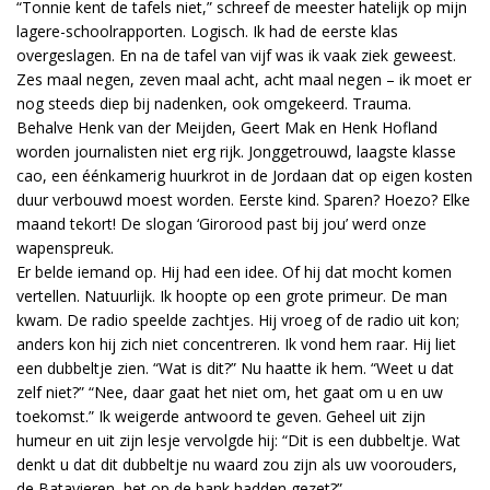
“Tonnie kent de tafels niet,” schreef de meester hatelijk op mijn
lagere-schoolrapporten. Logisch. Ik had de eerste klas
overgeslagen. En na de tafel van vijf was ik vaak ziek geweest.
Zes maal negen, zeven maal acht, acht maal negen – ik moet er
nog steeds diep bij nadenken, ook omgekeerd. Trauma.
Behalve Henk van der Meijden, Geert Mak en Henk Hofland
worden journalisten niet erg rijk. Jonggetrouwd, laagste klasse
cao, een éénkamerig huurkrot in de Jordaan dat op eigen kosten
duur verbouwd moest worden. Eerste kind. Sparen? Hoezo? Elke
maand tekort! De slogan ‘Girorood past bij jou’ werd onze
wapenspreuk.
Er belde iemand op. Hij had een idee. Of hij dat mocht komen
vertellen. Natuurlijk. Ik hoopte op een grote primeur. De man
kwam. De radio speelde zachtjes. Hij vroeg of de radio uit kon;
anders kon hij zich niet concentreren. Ik vond hem raar. Hij liet
een dubbeltje zien. “Wat is dit?” Nu haatte ik hem. “Weet u dat
zelf niet?” “Nee, daar gaat het niet om, het gaat om u en uw
toekomst.” Ik weigerde antwoord te geven. Geheel uit zijn
humeur en uit zijn lesje vervolgde hij: “Dit is een dubbeltje. Wat
denkt u dat dit dubbeltje nu waard zou zijn als uw voorouders,
de Batavieren, het op de bank hadden gezet?”