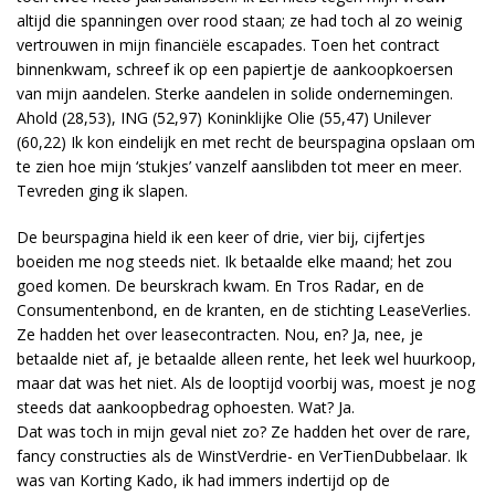
altijd die spanningen over rood staan; ze had toch al zo weinig
vertrouwen in mijn financiële escapades. Toen het contract
binnenkwam, schreef ik op een papiertje de aankoopkoersen
van mijn aandelen. Sterke aandelen in solide ondernemingen.
Ahold (28,53), ING (52,97) Koninklijke Olie (55,47) Unilever
(60,22) Ik kon eindelijk en met recht de beurspagina opslaan om
te zien hoe mijn ‘stukjes’ vanzelf aanslibden tot meer en meer.
Tevreden ging ik slapen.
De beurspagina hield ik een keer of drie, vier bij, cijfertjes
boeiden me nog steeds niet. Ik betaalde elke maand; het zou
goed komen. De beurskrach kwam. En Tros Radar, en de
Consumentenbond, en de kranten, en de stichting LeaseVerlies.
Ze hadden het over leasecontracten. Nou, en? Ja, nee, je
betaalde niet af, je betaalde alleen rente, het leek wel huurkoop,
maar dat was het niet. Als de looptijd voorbij was, moest je nog
steeds dat aankoopbedrag ophoesten. Wat? Ja.
Dat was toch in mijn geval niet zo? Ze hadden het over de rare,
fancy constructies als de WinstVerdrie- en VerTienDubbelaar. Ik
was van Korting Kado, ik had immers indertijd op de