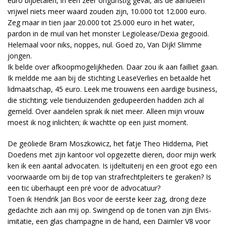
euro bijbetalen, in een zeer ongunstig geval, als de aandelen
vrijwel niets meer waard zouden zijn, 10.000 tot 12.000 euro.
Zeg maar in tien jaar 20.000 tot 25.000 euro in het water,
pardon in de muil van het monster Legiolease/Dexia gegooid.
Helemaal voor niks, noppes, nul. Goed zo, Van Dijk! Slimme
jongen.
Ik belde over afkoopmogelijkheden. Daar zou ik aan failliet gaan.
Ik meldde me aan bij de stichting LeaseVerlies en betaalde het
lidmaatschap, 45 euro. Leek me trouwens een aardige business,
die stichting; vele tienduizenden gedupeerden hadden zich al
gemeld. Over aandelen sprak ik niet meer. Alleen mijn vrouw
moest ik nog inlichten; ik wachtte op een juist moment.
De geöliede Bram Moszkowicz, het fatje Theo Hiddema, Piet
Doedens met zijn kantoor vol opgezette dieren, door mijn werk
ken ik een aantal advocaten. Is ijdeltuiterij en een groot ego een
voorwaarde om bij de top van strafrechtpleiters te geraken? Is
een tic überhaupt een pré voor de advocatuur?
Toen ik Hendrik Jan Bos voor de eerste keer zag, drong deze
gedachte zich aan mij op. Swingend op de tonen van zijn Elvis-
imitatie, een glas champagne in de hand, een Daimler V8 voor