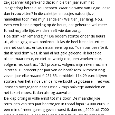
zakjapanner uitgerekend dat ik in die tien jaar ruim het
inlegbedrag betaald zou hebben. Waar die winst van LegioLease
dan in zou zitten? In die calletjes en putjes natuurlijk; zij
handelden toch met mijn aandelen? Wel tien jaar lang. Nou,
even een kleine rimpeling op de beurs, dat gebeurde wel meer.
Ik had nog alle tijd; wie dan leeft wie dan zorgt.
Hoe dom kan iemand zijn? De bodem stortte onder de beurs
uit, Ahold ging zowat bankroet. Ik las de heel kleine lettertjes
van het contract er toch maar eens op na. Toen pas besefte ik
dat ik heel dom was. Ik had al het geld geleend. Ik betaalde
alleen maar rente, en niet zo weinig ook, een woekerrente,
volgens het contract 13,1 procent, volgens mijn rekenmachine
in totaal 18 procent per jaar van de hoofdsom. Ik moest nog
zeven jaar elke maand fl 251,85, inmiddels 114,29 euro blijven
storten. Aan het einde van de rit verkocht LegioLease – het was
intussen overgegaan naar Dexia – mijn pakketje aandelen en
het tekort moest ik dan alsnog aanvullen.
De klap drong in volle ernst tot me door. De maandelijkse
termijnen van tien jaar bedroegen in totaal bijna 14.000 euro. In
een min of meer gunstig geval moest ik dan nog 5000 tot 7000