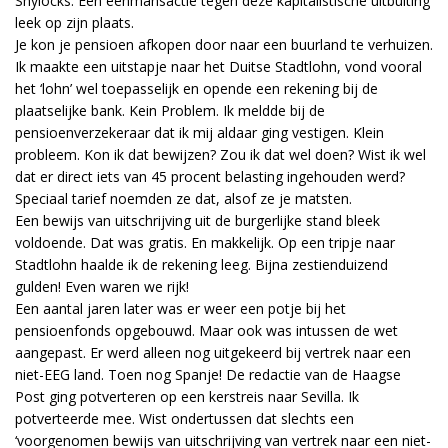
Shylocks. Een eenmansactie tegen deze kapitalistische uitbuiting
leek op zijn plaats.
Je kon je pensioen afkopen door naar een buurland te verhuizen.
Ik maakte een uitstapje naar het Duitse Stadtlohn, vond vooral
het ‘lohn’ wel toepasselijk en opende een rekening bij de
plaatselijke bank. Kein Problem. Ik meldde bij de
pensioenverzekeraar dat ik mij aldaar ging vestigen. Klein
probleem. Kon ik dat bewijzen? Zou ik dat wel doen? Wist ik wel
dat er direct iets van 45 procent belasting ingehouden werd?
Speciaal tarief noemden ze dat, alsof ze je matsten.
Een bewijs van uitschrijving uit de burgerlijke stand bleek
voldoende. Dat was gratis. En makkelijk. Op een tripje naar
Stadtlohn haalde ik de rekening leeg. Bijna zestienduizend
gulden! Even waren we rijk!
Een aantal jaren later was er weer een potje bij het
pensioenfonds opgebouwd. Maar ook was intussen de wet
aangepast. Er werd alleen nog uitgekeerd bij vertrek naar een
niet-EEG land. Toen nog Spanje! De redactie van de Haagse
Post ging potverteren op een kerstreis naar Sevilla. Ik
potverteerde mee. Wist ondertussen dat slechts een
‘voorgenomen bewijs van uitschrijving van vertrek naar een niet-