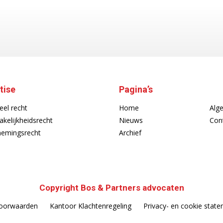
tise
Pagina’s
eel recht
Home
Alg
akelijkheidsrecht
Nieuws
Con
emingsrecht
Archief
Copyright Bos & Partners advocaten
oorwaarden
Kantoor Klachtenregeling
Privacy- en cookie stat