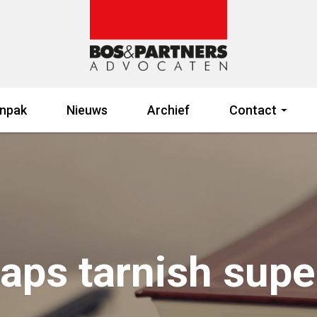
npak
Nieuws
Archief
Contact
waps tarnish supe