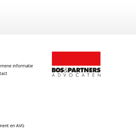
emene informatie
tact
ement en AVG