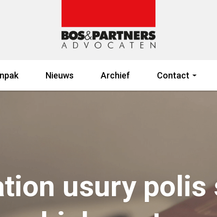
npak
Nieuws
Archief
Contact
ion usury polis 