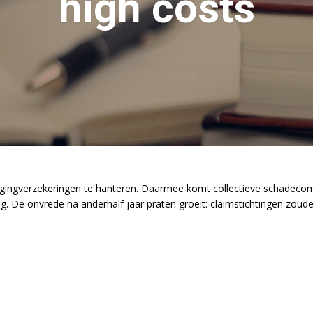
high costs
ggingverzekeringen te hanteren. Daarmee komt collectieve schadecomp
ang. De onvrede na anderhalf jaar praten groeit: claimstichtingen zou